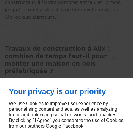
constructeur, il faudra compter entre 7 et 12 mois
jusqu’à la remise des clés de la nouvelle maison à
Albi ou aux alentours.
Travaux de construction à Albi :
combien de temps faut-il pour
monter une maison en bois
préfabriquée ?
Au-delà du confort et de l’aspect écologique,
Your privacy is our priority
l’avantage d’une maison en bois à Albi réside surtout
dans le
délai de construction
. En effet, la durée de
We use Cookies to improve user experience by
réalisation d’une maison en bois prendra beaucoup
personalising content and ads, as well as analyzing
moins de temps, particulièrement en utilisant des
traffic and optimizing social networks functionalities.
By clicking "I Agree" you consent to the use of Cookies
matériaux préfabriqués.
from our partners
Google
Facebook
.